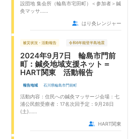
設団地 集会所（輪島市宅田町）＜参加者＞鍼
灸マッサ……
はり灸レンジャー
被災状況・活動報告
令和6年能登半島地震
2024年9月7日 輪島市門前
町：鍼灸地域支援ネット＝
HART関東 活動報告
報告地域
石川県輪島市門前町
活動内容：住民への鍼灸マッサージ会場：七
浦公民館受療者：17名次回予定：9月28日
(土)……
HART関東