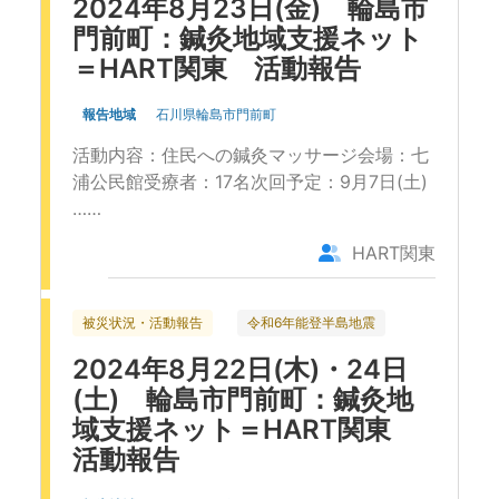
2024年8月23日(金) 輪島市
門前町：鍼灸地域支援ネット
＝HART関東 活動報告
報告地域
石川県輪島市門前町
活動内容：住民への鍼灸マッサージ会場：七
浦公民館受療者：17名次回予定：9月7日(土)
……
HART関東
被災状況・活動報告
令和6年能登半島地震
2024年8月22日(木)・24日
(土) 輪島市門前町：鍼灸地
域支援ネット＝HART関東
活動報告