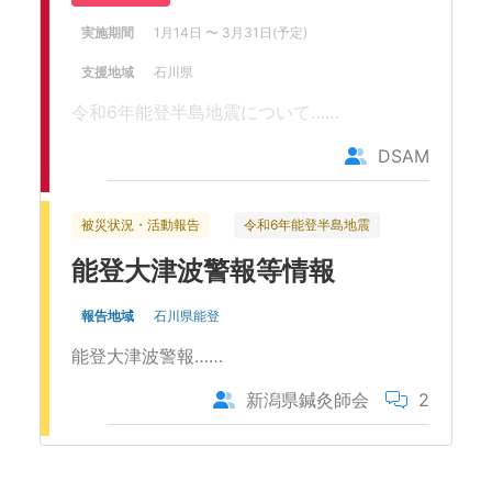
実施期間
1月14日
〜 3月31日
(予定)
支援地域
石川県
令和6年能登半島地震について……
DSAM
被災状況・活動報告
令和6年能登半島地震
能登大津波警報等情報
報告地域
石川県能登
能登大津波警報……
新潟県鍼灸師会
2