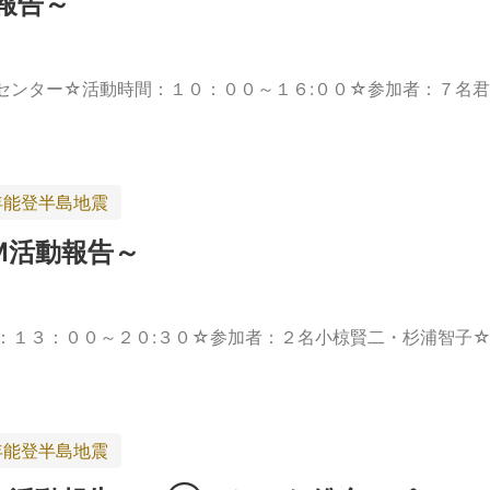
動報告～
センター☆活動時間：１０：００～１６:００☆参加者：７名君
年能登半島地震
M活動報告～
：１３：００～２０:３０☆参加者：２名小椋賢二・杉浦智子☆
年能登半島地震