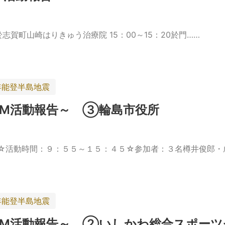
0於志賀町山崎はりきゅう治療院 15：00～15：20於門……
年能登半島地震
SAM活動報告～ ③輪島市役所
☆活動時間：９：５５～１５：４５☆参加者：３名樽井俊郎・
年能登半島地震
SAM活動報告～ ②いしかわ総合スポー