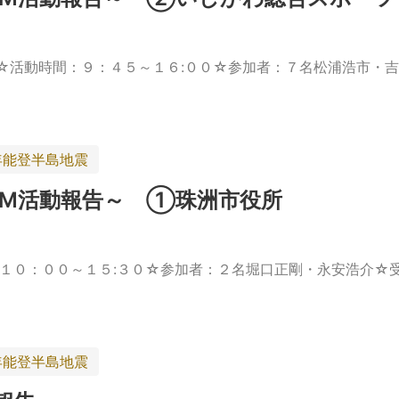
☆活動時間：９：４５～１６:００☆参加者：７名松浦浩市・吉
年能登半島地震
SAM活動報告～ ①珠洲市役所
：１０：００～１５:３０☆参加者：２名堀口正剛・永安浩介☆
年能登半島地震