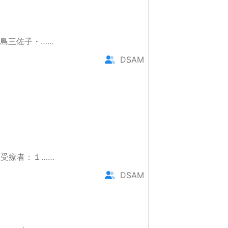
島三佐子・……
DSAM
受療者：１……
DSAM